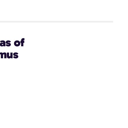
as of
smus