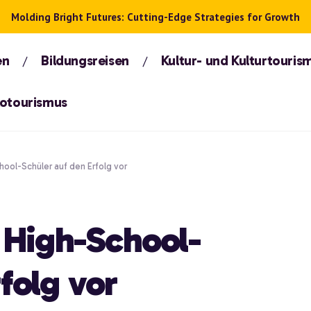
Molding Bright Futures: Cutting-Edge Strategies for Growth
en
Bildungsreisen
Kultur- und Kulturtouris
kotourismus
hool-Schüler auf den Erfolg vor
n High-School-
folg vor